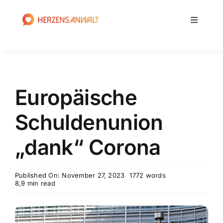
Zum
Inhalt
Toggle
springen
Navigati
Home
Medienrecht
Europäische
Strafrecht
Schuldenunion
„dank“ Corona
Anwalt
Published On: November 27, 2023
1772 words
News
8,9 min read
Blog