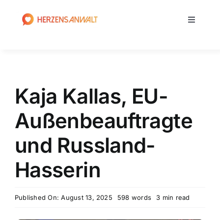
Zum
Inhalt
Toggle
springen
Navigati
Home
Medienrecht
Kaja Kallas, EU-
Strafrecht
Außenbeauftragte
und Russland-
Anwalt
Hasserin
News
Published On: August 13, 2025
598 words
3 min read
Blog