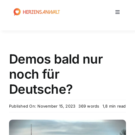
Zum
Inhalt
Toggle
springen
Navigati
Home
Medienrecht
Demos bald nur
Strafrecht
noch für
Deutsche?
Anwalt
Published On: November 15, 2023
369 words
1,8 min read
News
Blog